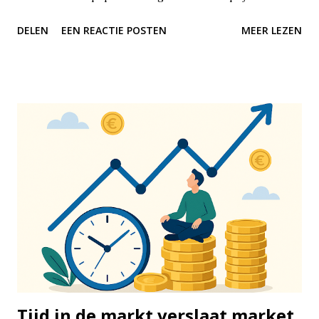
financiële balans te vinden, zonder dat je jezelf alles hoeft
DELEN
EEN REACTIE POSTEN
MEER LEZEN
te ontzeggen of met ingewikkelde spreadsheets hoeft te
werken. De 50/30/20-regel is een richtlijn voor het
verdelen van je netto-inkomen – dus wat er overblijft nadat
de belasting eraf is. Je verdeelt je maandelijkse inkomsten
in drie duidelijke categorieën: 50% gaat naar vaste lasten
en noodzakelijke uitgaven, 30% naar persoonlijke uitgaven
en lifestyle, en 20% naar sparen of het aflossen van
schulden. Het mooie is dat deze methode op elk
inkomensniveau toepasbaar is. Of je nu €1.500 of €5.000
netto per maand verdient, de verhouding blijft hetzelfde.
De eerste categorie, 50%, is bedoeld voor je vaste lasten
en noodzakelijke uitgaven. Denk hierbij aan je huur of
hypotheek, energiekosten, water, internet, boodschappen,
zorgv...
Tijd in de markt verslaat market