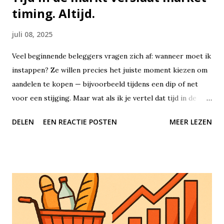
timing. Altijd.
juli 08, 2025
Veel beginnende beleggers vragen zich af: wanneer moet ik
instappen? Ze willen precies het juiste moment kiezen om
aandelen te kopen — bijvoorbeeld tijdens een dip of net
voor een stijging. Maar wat als ik je vertel dat tijd in de
markt uiteindelijk veel belangrijker is dan het proberen te
DELEN
EEN REACTIE POSTEN
MEER LEZEN
timen van de markt? Beleggen draait niet om perfecte
voorspellingen of geluk hebben met timing, maar om
geduld, consistentie en het benutten van de kracht van
samengestelde groei, oftewel rente-op-rente. Tijd in de
markt betekent dat je je geld lange tijd belegd laat staan. Je
koopt bijvoorbeeld aandelen of ETF’s en in plaats van
steeds in en uit te stappen, laat je het gewoon staan — jaar