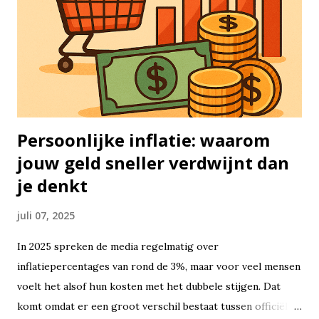
in, jaar uit. Het idee is simpel: hoe langer je belegd blijft,
hoe groter de kans dat je rendement zich opstapelt. Aan de
andere kant staat het concept van timing de markt:
proberen op het perfecte moment in of uit te stappen.
Hoewel dat aantrekkelijk klinkt, lukt het vrijwel niemand
om dat structureel goed te doen...
Persoonlijke inflatie: waarom
jouw geld sneller verdwijnt dan
je denkt
juli 07, 2025
In 2025 spreken de media regelmatig over
inflatiepercentages van rond de 3%, maar voor veel mensen
voelt het alsof hun kosten met het dubbele stijgen. Dat
komt omdat er een groot verschil bestaat tussen officiële