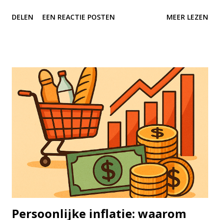
markt uiteindelijk veel belangrijker is dan het proberen te
DELEN
EEN REACTIE POSTEN
MEER LEZEN
timen van de markt? Beleggen draait niet om perfecte
voorspellingen of geluk hebben met timing, maar om
geduld, consistentie en het benutten van de kracht van
samengestelde groei, oftewel rente-op-rente. Tijd in de
markt betekent dat je je geld lange tijd belegd laat staan. Je
koopt bijvoorbeeld aandelen of ETF’s en in plaats van
steeds in en uit te stappen, laat je het gewoon staan — jaar
in, jaar uit. Het idee is simpel: hoe langer je belegd blijft,
hoe groter de kans dat je rendement zich opstapelt. Aan de
andere kant staat het concept van timing de markt:
proberen op het perfecte moment in of uit te stappen.
Hoewel dat aantrekkelijk klinkt, lukt het vrijwel niemand
om dat structureel goed te doen...
Persoonlijke inflatie: waarom