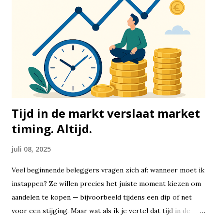
en lifestyle, en 20% naar sparen of het aflossen van
schulden. Het mooie is dat deze methode op elk
inkomensniveau toepasbaar is. Of je nu €1.500 of €5.000
netto per maand verdient, de verhouding blijft hetzelfde.
De eerste categorie, 50%, is bedoeld voor je vaste lasten
en noodzakelijke uitgaven. Denk hierbij aan je huur of
hypotheek, energiekosten, water, internet, boodschappen,
zorgv...
Tijd in de markt verslaat market
timing. Altijd.
juli 08, 2025
Veel beginnende beleggers vragen zich af: wanneer moet ik
instappen? Ze willen precies het juiste moment kiezen om
aandelen te kopen — bijvoorbeeld tijdens een dip of net
voor een stijging. Maar wat als ik je vertel dat tijd in de