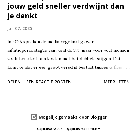
jouw geld sneller verdwijnt dan
je denkt
juli 07, 2025
In 2025 spreken de media regelmatig over
inflatiepercentages van rond de 3%, maar voor veel mensen
voelt het alsof hun kosten met het dubbele stijgen. Dat
komt omdat er een groot verschil bestaat tussen officiële
inflatiecijfers en wat jij als consument daadwerkelijk
DELEN
EEN REACTIE POSTEN
MEER LEZEN
ervaart. Dit fenomeen noemen we persoonlijke inflatie – en
het raakt steeds meer huishoudens. Terwijl de statistieken
een gemiddeld prijsniveau meten, gaat jouw geld op aan
een heel eigen mix van boodschappen, huur, zorg, vervoer
Mogelijk gemaakt door Blogger
en meer. En juist díe persoonlijke uitgaven stijgen in veel
gevallen harder dan het landelijk gemiddelde. Sinds de
Qapitals® © 2021 - Qapitals Made With ♥
energie- en grondstoffencrisis van 2022 is de