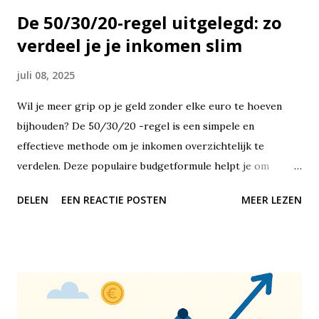
De 50/30/20-regel uitgelegd: zo
verdeel je je inkomen slim
juli 08, 2025
Wil je meer grip op je geld zonder elke euro te hoeven
bijhouden? De 50/30/20 -regel is een simpele en
effectieve methode om je inkomen overzichtelijk te
verdelen. Deze populaire budgetformule helpt je om
financiële balans te vinden, zonder dat je jezelf alles hoeft
DELEN
EEN REACTIE POSTEN
MEER LEZEN
te ontzeggen of met ingewikkelde spreadsheets hoeft te
werken. De 50/30/20-regel is een richtlijn voor het
verdelen van je netto-inkomen – dus wat er overblijft nadat
de belasting eraf is. Je verdeelt je maandelijkse inkomsten
in drie duidelijke categorieën: 50% gaat naar vaste lasten
en noodzakelijke uitgaven, 30% naar persoonlijke uitgaven