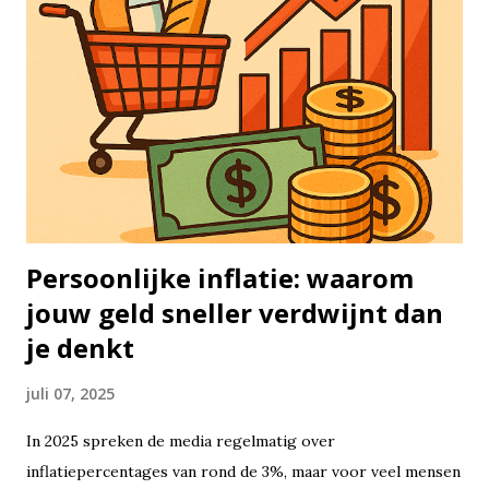
koopt bijvoorbeeld aandelen of ETF’s en in plaats van
steeds in en uit te stappen, laat je het gewoon staan — jaar
in, jaar uit. Het idee is simpel: hoe langer je belegd blijft,
hoe groter de kans dat je rendement zich opstapelt. Aan de
andere kant staat het concept van timing de markt:
proberen op het perfecte moment in of uit te stappen.
Hoewel dat aantrekkelijk klinkt, lukt het vrijwel niemand
om dat structureel goed te doen...
Persoonlijke inflatie: waarom
jouw geld sneller verdwijnt dan
je denkt
juli 07, 2025
In 2025 spreken de media regelmatig over
inflatiepercentages van rond de 3%, maar voor veel mensen