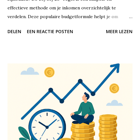
effectieve methode om je inkomen overzichtelijk te
verdelen. Deze populaire budgetformule helpt je om
financiële balans te vinden, zonder dat je jezelf alles hoeft
DELEN
EEN REACTIE POSTEN
MEER LEZEN
te ontzeggen of met ingewikkelde spreadsheets hoeft te
werken. De 50/30/20-regel is een richtlijn voor het
verdelen van je netto-inkomen – dus wat er overblijft nadat
de belasting eraf is. Je verdeelt je maandelijkse inkomsten
in drie duidelijke categorieën: 50% gaat naar vaste lasten
en noodzakelijke uitgaven, 30% naar persoonlijke uitgaven
en lifestyle, en 20% naar sparen of het aflossen van
schulden. Het mooie is dat deze methode op elk
inkomensniveau toepasbaar is. Of je nu €1.500 of €5.000
netto per maand verdient, de verhouding blijft hetzelfde.
De eerste categorie, 50%, is bedoeld voor je vaste lasten
en noodzakelijke uitgaven. Denk hierbij aan je huur of
hypotheek, energiekosten, water, internet, boodschappen,