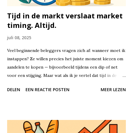
zorgv...
Tijd in de markt verslaat market
timing. Altijd.
juli 08, 2025
Veel beginnende beleggers vragen zich af: wanneer moet ik
instappen? Ze willen precies het juiste moment kiezen om
aandelen te kopen — bijvoorbeeld tijdens een dip of net
voor een stijging. Maar wat als ik je vertel dat tijd in de
markt uiteindelijk veel belangrijker is dan het proberen te
DELEN
EEN REACTIE POSTEN
MEER LEZEN
timen van de markt? Beleggen draait niet om perfecte
voorspellingen of geluk hebben met timing, maar om
geduld, consistentie en het benutten van de kracht van
samengestelde groei, oftewel rente-op-rente. Tijd in de
markt betekent dat je je geld lange tijd belegd laat staan. Je