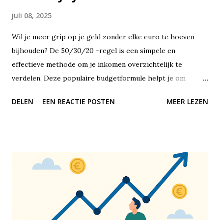
juli 08, 2025
Wil je meer grip op je geld zonder elke euro te hoeven
bijhouden? De 50/30/20 -regel is een simpele en
effectieve methode om je inkomen overzichtelijk te
verdelen. Deze populaire budgetformule helpt je om
financiële balans te vinden, zonder dat je jezelf alles hoeft
DELEN
EEN REACTIE POSTEN
MEER LEZEN
te ontzeggen of met ingewikkelde spreadsheets hoeft te
werken. De 50/30/20-regel is een richtlijn voor het
verdelen van je netto-inkomen – dus wat er overblijft nadat
de belasting eraf is. Je verdeelt je maandelijkse inkomsten
in drie duidelijke categorieën: 50% gaat naar vaste lasten
en noodzakelijke uitgaven, 30% naar persoonlijke uitgaven
en lifestyle, en 20% naar sparen of het aflossen van
schulden. Het mooie is dat deze methode op elk
inkomensniveau toepasbaar is. Of je nu €1.500 of €5.000