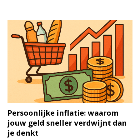
geduld, consistentie en het benutten van de kracht van
samengestelde groei, oftewel rente-op-rente. Tijd in de
markt betekent dat je je geld lange tijd belegd laat staan. Je
koopt bijvoorbeeld aandelen of ETF’s en in plaats van
steeds in en uit te stappen, laat je het gewoon staan — jaar
in, jaar uit. Het idee is simpel: hoe langer je belegd blijft,
hoe groter de kans dat je rendement zich opstapelt. Aan de
andere kant staat het concept van timing de markt:
proberen op het perfecte moment in of uit te stappen.
Hoewel dat aantrekkelijk klinkt, lukt het vrijwel niemand
om dat structureel goed te doen...
Persoonlijke inflatie: waarom
jouw geld sneller verdwijnt dan
je denkt