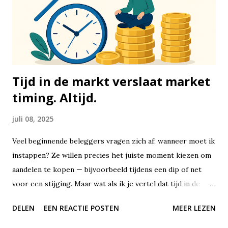
netto per maand verdient, de verhouding blijft hetzelfde.
De eerste categorie, 50%, is bedoeld voor je vaste lasten
en noodzakelijke uitgaven. Denk hierbij aan je huur of
hypotheek, energiekosten, water, internet, boodschappen,
zorgv...
Tijd in de markt verslaat market
timing. Altijd.
juli 08, 2025
Veel beginnende beleggers vragen zich af: wanneer moet ik
instappen? Ze willen precies het juiste moment kiezen om
aandelen te kopen — bijvoorbeeld tijdens een dip of net
voor een stijging. Maar wat als ik je vertel dat tijd in de
markt uiteindelijk veel belangrijker is dan het proberen te
DELEN
EEN REACTIE POSTEN
MEER LEZEN
timen van de markt? Beleggen draait niet om perfecte
voorspellingen of geluk hebben met timing, maar om