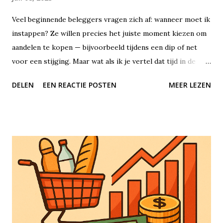
Veel beginnende beleggers vragen zich af: wanneer moet ik
instappen? Ze willen precies het juiste moment kiezen om
aandelen te kopen — bijvoorbeeld tijdens een dip of net
voor een stijging. Maar wat als ik je vertel dat tijd in de
markt uiteindelijk veel belangrijker is dan het proberen te
DELEN
EEN REACTIE POSTEN
MEER LEZEN
timen van de markt? Beleggen draait niet om perfecte
voorspellingen of geluk hebben met timing, maar om
geduld, consistentie en het benutten van de kracht van
samengestelde groei, oftewel rente-op-rente. Tijd in de
markt betekent dat je je geld lange tijd belegd laat staan. Je
koopt bijvoorbeeld aandelen of ETF’s en in plaats van
steeds in en uit te stappen, laat je het gewoon staan — jaar
in, jaar uit. Het idee is simpel: hoe langer je belegd blijft,
hoe groter de kans dat je rendement zich opstapelt. Aan de
andere kant staat het concept van timing de markt: