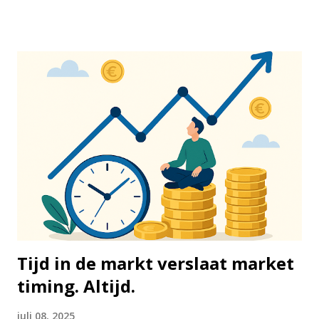
werken. De 50/30/20-regel is een richtlijn voor het
verdelen van je netto-inkomen – dus wat er overblijft nadat
de belasting eraf is. Je verdeelt je maandelijkse inkomsten
in drie duidelijke categorieën: 50% gaat naar vaste lasten
en noodzakelijke uitgaven, 30% naar persoonlijke uitgaven
en lifestyle, en 20% naar sparen of het aflossen van
schulden. Het mooie is dat deze methode op elk
inkomensniveau toepasbaar is. Of je nu €1.500 of €5.000
netto per maand verdient, de verhouding blijft hetzelfde.
De eerste categorie, 50%, is bedoeld voor je vaste lasten
en noodzakelijke uitgaven. Denk hierbij aan je huur of
hypotheek, energiekosten, water, internet, boodschappen,
zorgv...
Tijd in de markt verslaat market
timing. Altijd.
juli 08, 2025