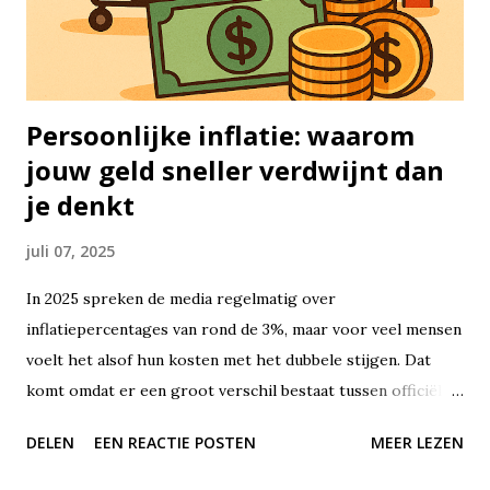
proberen op het perfecte moment in of uit te stappen.
Hoewel dat aantrekkelijk klinkt, lukt het vrijwel niemand
om dat structureel goed te doen...
Persoonlijke inflatie: waarom
jouw geld sneller verdwijnt dan
je denkt
juli 07, 2025
In 2025 spreken de media regelmatig over
inflatiepercentages van rond de 3%, maar voor veel mensen
voelt het alsof hun kosten met het dubbele stijgen. Dat
komt omdat er een groot verschil bestaat tussen officiële
inflatiecijfers en wat jij als consument daadwerkelijk
DELEN
EEN REACTIE POSTEN
MEER LEZEN
ervaart. Dit fenomeen noemen we persoonlijke inflatie – en
het raakt steeds meer huishoudens. Terwijl de statistieken