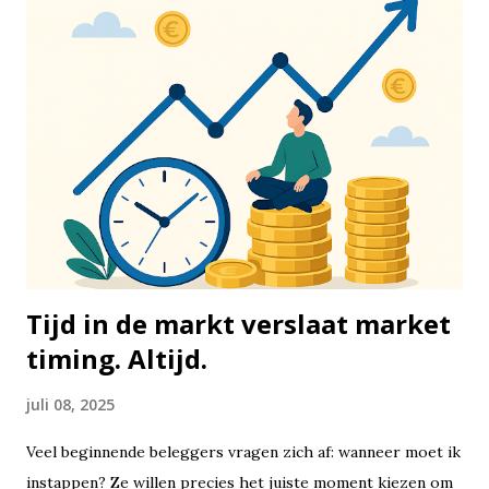
in drie duidelijke categorieën: 50% gaat naar vaste lasten
en noodzakelijke uitgaven, 30% naar persoonlijke uitgaven
en lifestyle, en 20% naar sparen of het aflossen van
schulden. Het mooie is dat deze methode op elk
inkomensniveau toepasbaar is. Of je nu €1.500 of €5.000
netto per maand verdient, de verhouding blijft hetzelfde.
De eerste categorie, 50%, is bedoeld voor je vaste lasten
en noodzakelijke uitgaven. Denk hierbij aan je huur of
hypotheek, energiekosten, water, internet, boodschappen,
zorgv...
Tijd in de markt verslaat market
timing. Altijd.
juli 08, 2025
Veel beginnende beleggers vragen zich af: wanneer moet ik
instappen? Ze willen precies het juiste moment kiezen om