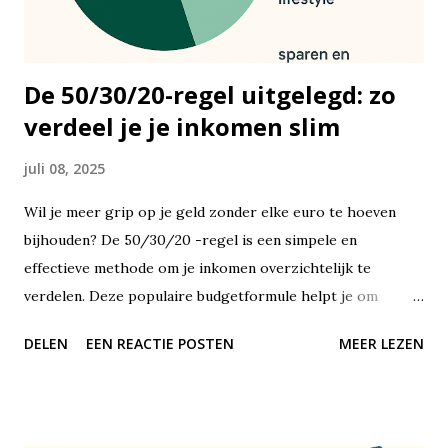
De 50/30/20-regel uitgelegd: zo
verdeel je je inkomen slim
juli 08, 2025
Wil je meer grip op je geld zonder elke euro te hoeven
bijhouden? De 50/30/20 -regel is een simpele en
effectieve methode om je inkomen overzichtelijk te
verdelen. Deze populaire budgetformule helpt je om
financiële balans te vinden, zonder dat je jezelf alles hoeft
DELEN
EEN REACTIE POSTEN
MEER LEZEN
te ontzeggen of met ingewikkelde spreadsheets hoeft te
werken. De 50/30/20-regel is een richtlijn voor het
verdelen van je netto-inkomen – dus wat er overblijft nadat
de belasting eraf is. Je verdeelt je maandelijkse inkomsten