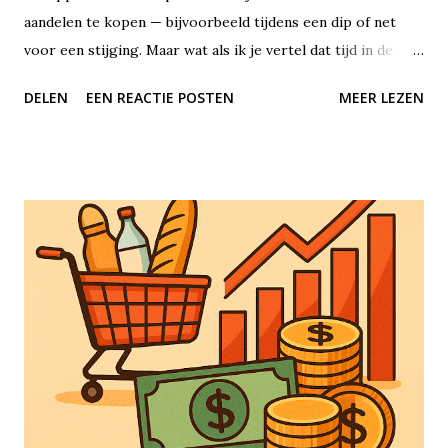
aandelen te kopen — bijvoorbeeld tijdens een dip of net
voor een stijging. Maar wat als ik je vertel dat tijd in de
markt uiteindelijk veel belangrijker is dan het proberen te
DELEN
EEN REACTIE POSTEN
MEER LEZEN
timen van de markt? Beleggen draait niet om perfecte
voorspellingen of geluk hebben met timing, maar om
geduld, consistentie en het benutten van de kracht van
samengestelde groei, oftewel rente-op-rente. Tijd in de
markt betekent dat je je geld lange tijd belegd laat staan. Je
koopt bijvoorbeeld aandelen of ETF’s en in plaats van
steeds in en uit te stappen, laat je het gewoon staan — jaar
in, jaar uit. Het idee is simpel: hoe langer je belegd blijft,
hoe groter de kans dat je rendement zich opstapelt. Aan de
andere kant staat het concept van timing de markt:
proberen op het perfecte moment in of uit te stappen.
Hoewel dat aantrekkelijk klinkt, lukt het vrijwel niemand
om dat structureel goed te doen...