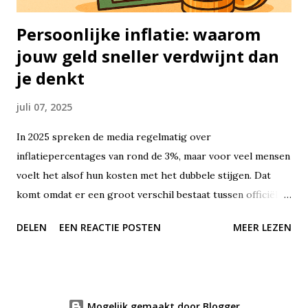
Persoonlijke inflatie: waarom
jouw geld sneller verdwijnt dan
je denkt
juli 07, 2025
In 2025 spreken de media regelmatig over
inflatiepercentages van rond de 3%, maar voor veel mensen
voelt het alsof hun kosten met het dubbele stijgen. Dat
komt omdat er een groot verschil bestaat tussen officiële
inflatiecijfers en wat jij als consument daadwerkelijk
DELEN
EEN REACTIE POSTEN
MEER LEZEN
ervaart. Dit fenomeen noemen we persoonlijke inflatie – en
het raakt steeds meer huishoudens. Terwijl de statistieken
een gemiddeld prijsniveau meten, gaat jouw geld op aan
een heel eigen mix van boodschappen, huur, zorg, vervoer
Mogelijk gemaakt door Blogger