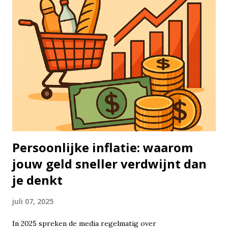
markt betekent dat je je geld lange tijd belegd laat staan. Je
koopt bijvoorbeeld aandelen of ETF’s en in plaats van
steeds in en uit te stappen, laat je het gewoon staan — jaar
in, jaar uit. Het idee is simpel: hoe langer je belegd blijft,
hoe groter de kans dat je rendement zich opstapelt. Aan de
andere kant staat het concept van timing de markt:
proberen op het perfecte moment in of uit te stappen.
Hoewel dat aantrekkelijk klinkt, lukt het vrijwel niemand
om dat structureel goed te doen...
Persoonlijke inflatie: waarom
jouw geld sneller verdwijnt dan
je denkt
juli 07, 2025
In 2025 spreken de media regelmatig over