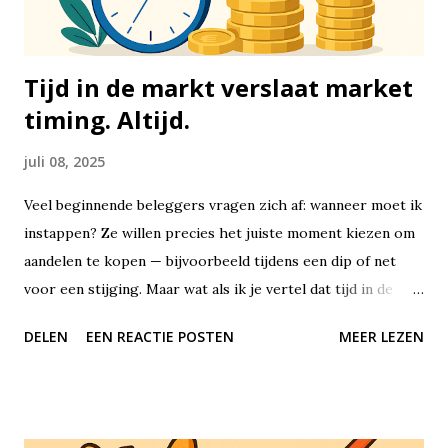
en noodzakelijke uitgaven. Denk hierbij aan je huur of
hypotheek, energiekosten, water, internet, boodschappen,
zorgv...
Tijd in de markt verslaat market
timing. Altijd.
juli 08, 2025
Veel beginnende beleggers vragen zich af: wanneer moet ik
instappen? Ze willen precies het juiste moment kiezen om
aandelen te kopen — bijvoorbeeld tijdens een dip of net
voor een stijging. Maar wat als ik je vertel dat tijd in de
markt uiteindelijk veel belangrijker is dan het proberen te
DELEN
EEN REACTIE POSTEN
MEER LEZEN
timen van de markt? Beleggen draait niet om perfecte
voorspellingen of geluk hebben met timing, maar om
geduld, consistentie en het benutten van de kracht van
samengestelde groei, oftewel rente-op-rente. Tijd in de