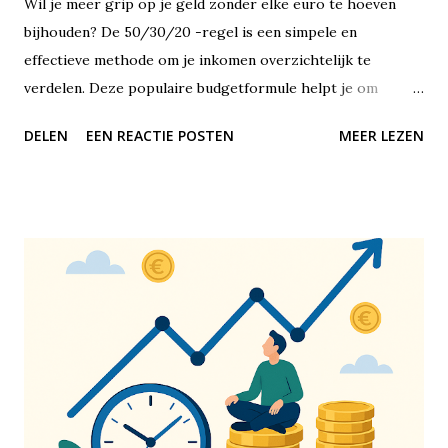
Wil je meer grip op je geld zonder elke euro te hoeven
bijhouden? De 50/30/20 -regel is een simpele en
effectieve methode om je inkomen overzichtelijk te
verdelen. Deze populaire budgetformule helpt je om
financiële balans te vinden, zonder dat je jezelf alles hoeft
DELEN
EEN REACTIE POSTEN
MEER LEZEN
te ontzeggen of met ingewikkelde spreadsheets hoeft te
werken. De 50/30/20-regel is een richtlijn voor het
verdelen van je netto-inkomen – dus wat er overblijft nadat
de belasting eraf is. Je verdeelt je maandelijkse inkomsten
in drie duidelijke categorieën: 50% gaat naar vaste lasten
en noodzakelijke uitgaven, 30% naar persoonlijke uitgaven
en lifestyle, en 20% naar sparen of het aflossen van
schulden. Het mooie is dat deze methode op elk
inkomensniveau toepasbaar is. Of je nu €1.500 of €5.000
netto per maand verdient, de verhouding blijft hetzelfde.
De eerste categorie, 50%, is bedoeld voor je vaste lasten