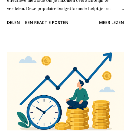
effectieve methode om je inkomen overzichtelijk te
verdelen. Deze populaire budgetformule helpt je om
financiële balans te vinden, zonder dat je jezelf alles hoeft
DELEN
EEN REACTIE POSTEN
MEER LEZEN
te ontzeggen of met ingewikkelde spreadsheets hoeft te
werken. De 50/30/20-regel is een richtlijn voor het
verdelen van je netto-inkomen – dus wat er overblijft nadat
de belasting eraf is. Je verdeelt je maandelijkse inkomsten
in drie duidelijke categorieën: 50% gaat naar vaste lasten
en noodzakelijke uitgaven, 30% naar persoonlijke uitgaven
en lifestyle, en 20% naar sparen of het aflossen van
schulden. Het mooie is dat deze methode op elk
inkomensniveau toepasbaar is. Of je nu €1.500 of €5.000
netto per maand verdient, de verhouding blijft hetzelfde.
De eerste categorie, 50%, is bedoeld voor je vaste lasten
en noodzakelijke uitgaven. Denk hierbij aan je huur of
hypotheek, energiekosten, water, internet, boodschappen,