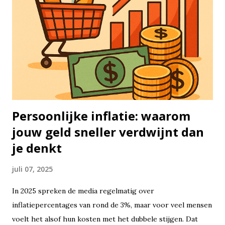
steeds in en uit te stappen, laat je het gewoon staan — jaar
in, jaar uit. Het idee is simpel: hoe langer je belegd blijft,
hoe groter de kans dat je rendement zich opstapelt. Aan de
andere kant staat het concept van timing de markt:
proberen op het perfecte moment in of uit te stappen.
Hoewel dat aantrekkelijk klinkt, lukt het vrijwel niemand
om dat structureel goed te doen...
Persoonlijke inflatie: waarom
jouw geld sneller verdwijnt dan
je denkt
juli 07, 2025
In 2025 spreken de media regelmatig over
inflatiepercentages van rond de 3%, maar voor veel mensen
voelt het alsof hun kosten met het dubbele stijgen. Dat