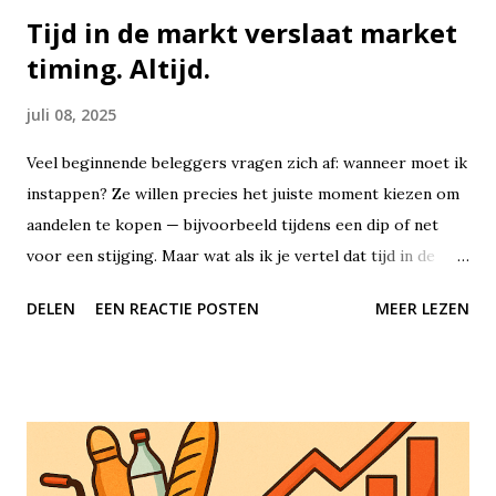
zorgv...
Tijd in de markt verslaat market
timing. Altijd.
juli 08, 2025
Veel beginnende beleggers vragen zich af: wanneer moet ik
instappen? Ze willen precies het juiste moment kiezen om
aandelen te kopen — bijvoorbeeld tijdens een dip of net
voor een stijging. Maar wat als ik je vertel dat tijd in de
markt uiteindelijk veel belangrijker is dan het proberen te
DELEN
EEN REACTIE POSTEN
MEER LEZEN
timen van de markt? Beleggen draait niet om perfecte
voorspellingen of geluk hebben met timing, maar om
geduld, consistentie en het benutten van de kracht van
samengestelde groei, oftewel rente-op-rente. Tijd in de
markt betekent dat je je geld lange tijd belegd laat staan. Je
koopt bijvoorbeeld aandelen of ETF’s en in plaats van